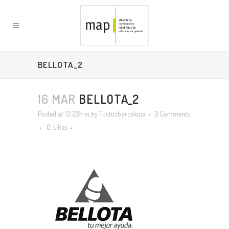
BELLOTA_2
16 MAR
BELLOTA_2
Posted at 12:23h
in
by
Tuctucbarcelona
0 Comments
0
Likes