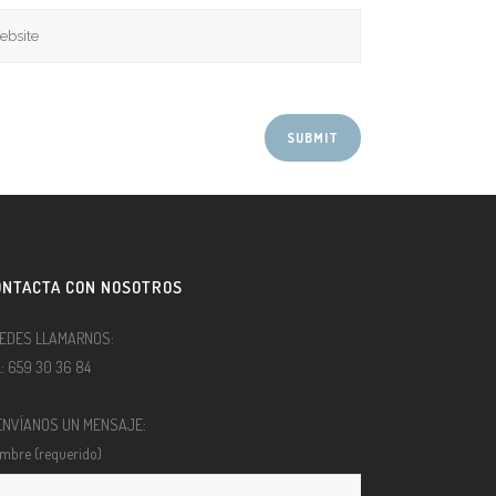
ONTACTA CON NOSOTROS
EDES LLAMARNOS:
l.: 659 30 36 84
ENVÍANOS UN MENSAJE:
mbre (requerido)