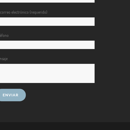
 correo electrónico (requerido)
léfono
nsaje