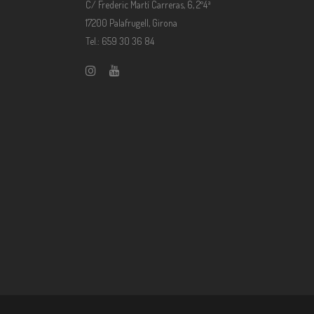
C/ Frederic Martí Carreras, 6, 2º4ª
17200 Palafrugell, Girona
Tel.: 659 30 36 84