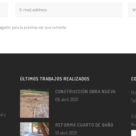
vegador para la próxima vez que comente.
ÚLTIMOS TRABAJOS REALIZADOS
C
CONSTRUCCIÓN OBRA NUEVA
PU
06 abril, 2021
Te
al y
O 
No
REFORMA CUARTO DE BAÑO
01 abril, 2021