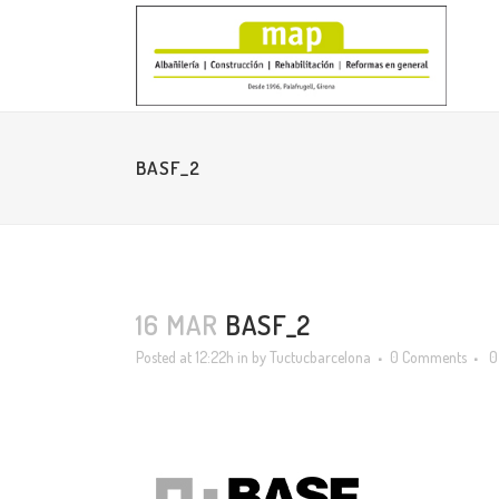
BASF_2
16 MAR
BASF_2
Posted at 12:22h
in
by
Tuctucbarcelona
0 Comments
0