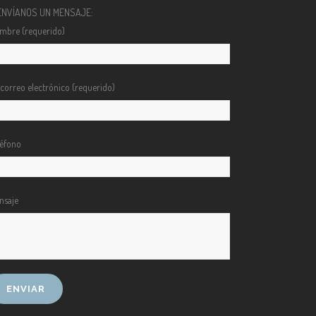
ENVÍANOS UN MENSAJE:
mbre (requerido)
 correo electrónico (requerido)
léfono
nsaje