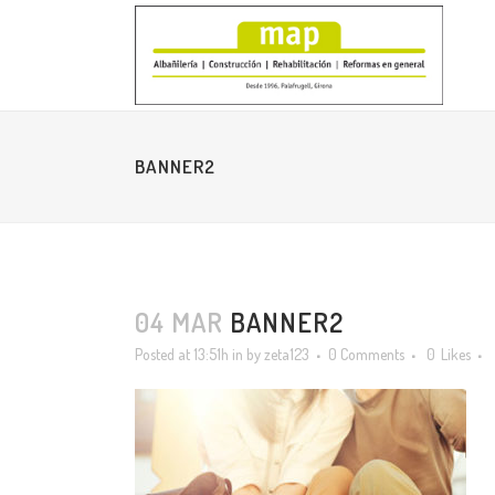
BANNER2
04 MAR
BANNER2
Posted at 13:51h
in
by
zeta123
0 Comments
0
Likes