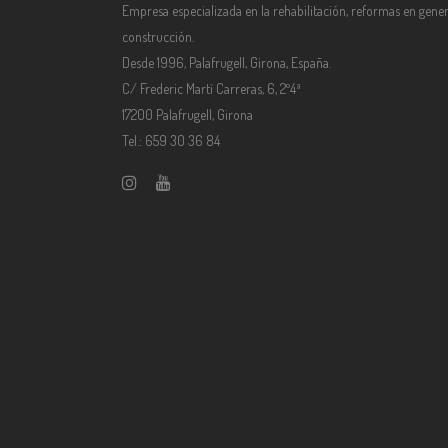
Empresa especializada en la rehabilitación, reformas en gener
construcción.
Desde 1996, Palafrugell, Girona, España.
C/ Frederic Martí Carreras, 6, 2º4ª
17200 Palafrugell, Girona
Tel.: 659 30 36 84