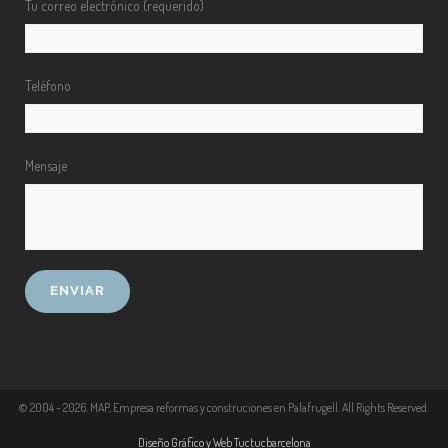
Tu correo electrónico (requerido)
Teléfono
Mensaje
© 2004 -
2026
. MAP, Empresa reformas y construciones en Palafrugell. All Rights Reserved.
Diseño Gráfico y Web Tuctucbarcelona