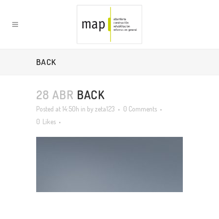
BACK
28 ABR
BACK
Posted at 14:50h
in
by
zeta123
0 Comments
0
Likes