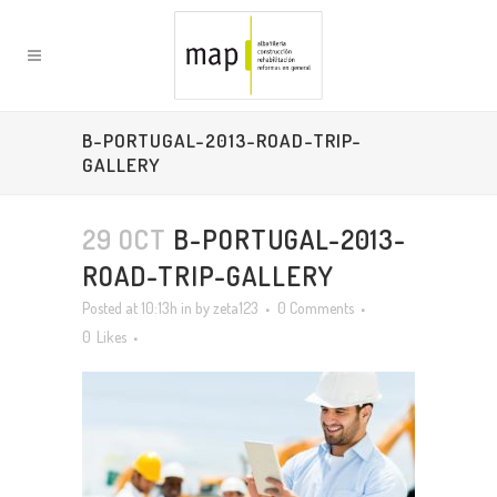
B-PORTUGAL-2013-ROAD-TRIP-
GALLERY
29 OCT
B-PORTUGAL-2013-
ROAD-TRIP-GALLERY
Posted at 10:13h
in
by
zeta123
0 Comments
0
Likes