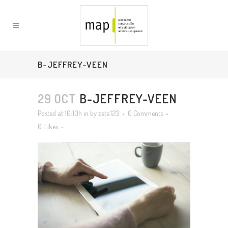
B-JEFFREY-VEEN
29 OCT
B-JEFFREY-VEEN
Posted at 10:10h
in
by
zeta123
0 Comments
0
Likes