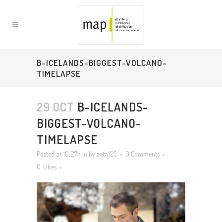
B-ICELANDS-BIGGEST-VOLCANO-
TIMELAPSE
29 OCT
B-ICELANDS-
BIGGEST-VOLCANO-
TIMELAPSE
Posted at 10:27h
in
by
zeta123
0 Comments
0
Likes