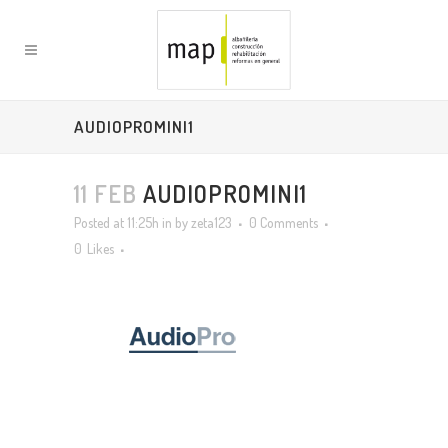
AUDIOPROMINI1
11 FEB
AUDIOPROMINI1
Posted at 11:25h
in
by
zeta123
0 Comments
0
Likes