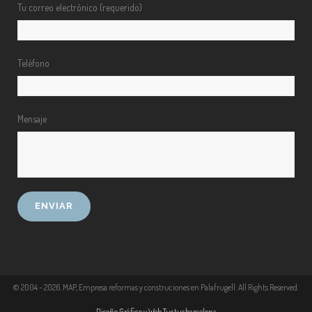
Tu correo electrónico (requerido)
Teléfono
Mensaje
© 2004 -
2026
. MAP, Empresa reformas y construciones en Palafrugell. All Rights Reserved.
Diseño Gráfico y Web Tuctucbarcelona