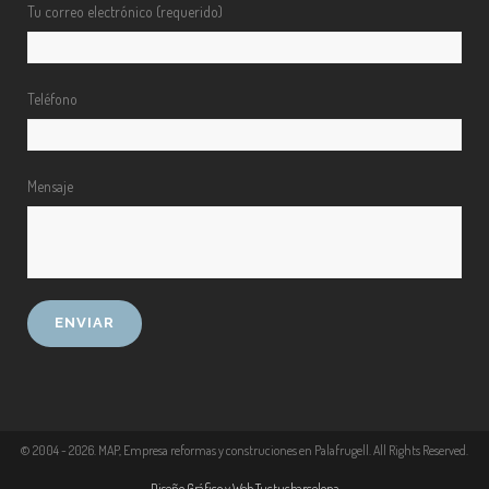
Tu correo electrónico (requerido)
Teléfono
Mensaje
© 2004 -
2026
. MAP, Empresa reformas y construciones en Palafrugell. All Rights Reserved.
Diseño Gráfico y Web Tuctucbarcelona