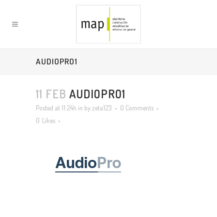
AUDIOPRO1
11 FEB
AUDIOPRO1
Posted at 11:24h
in
by
zeta123
0 Comments
0
Likes