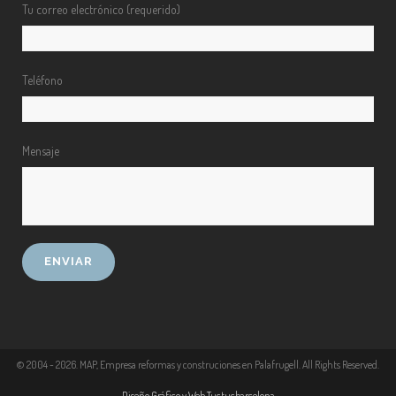
Tu correo electrónico (requerido)
Teléfono
Mensaje
© 2004 -
2026
. MAP, Empresa reformas y construciones en Palafrugell. All Rights Reserved.
Diseño Gráfico y Web Tuctucbarcelona