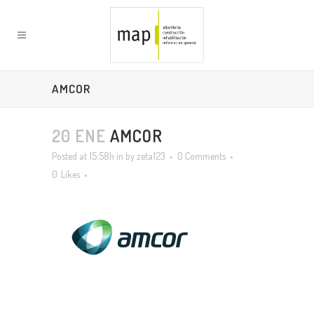
AMCOR
20 ENE
AMCOR
Posted at 15:58h
in
by
zeta123
0 Comments
0
Likes