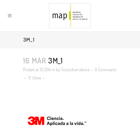
3M_1
16 MAR
3M_1
Posted at 12:20h
in
by
Tuctucbarcelona
0 Comments
0
Likes