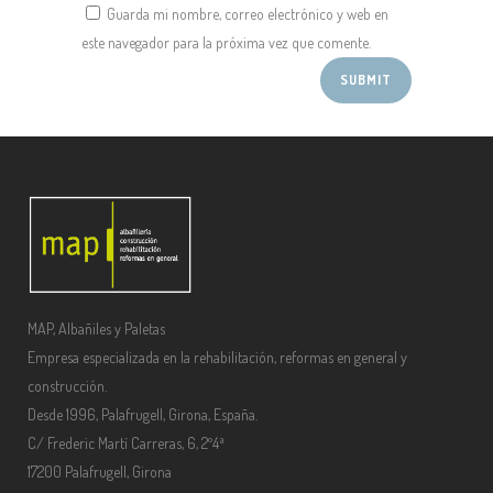
Guarda mi nombre, correo electrónico y web en
este navegador para la próxima vez que comente.
MAP, Albañiles y Paletas
Empresa especializada en la rehabilitación, reformas en general y
construcción.
Desde 1996, Palafrugell, Girona, España.
C/ Frederic Martí Carreras, 6, 2º4ª
17200 Palafrugell, Girona