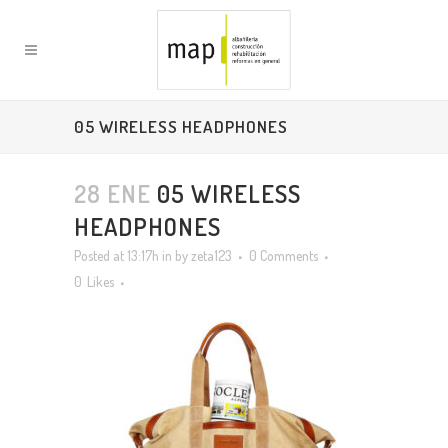
05 WIRELESS HEADPHONES
28 ENE
05 WIRELESS
HEADPHONES
Posted at 13:17h
in
by
zeta123
0 Comments
0
Likes