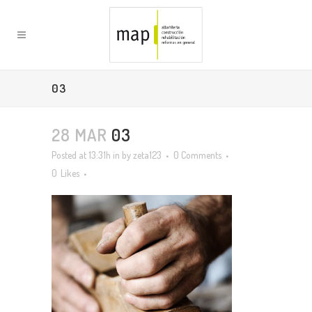
03
28 MAR
03
Posted at 13:31h
in
by
zeta123
0 Comments
0
Likes