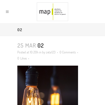
02
25 MAR
02
Posted at 10:20h
in
by
zeta123
0 Comments
0
Likes