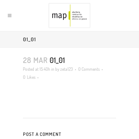
01_01
28 MAR
01_01
Posted at 15:40h
in
by
zeta123
0 Comments
0
Likes
POST A COMMENT