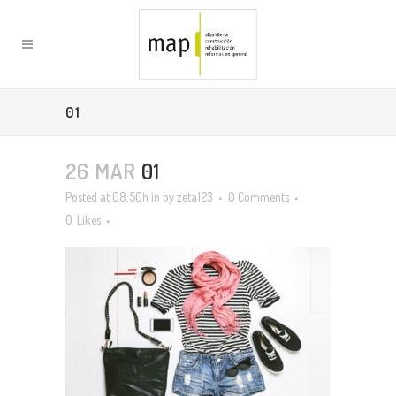
01
26 MAR
01
Posted at 08:50h
in
by
zeta123
0 Comments
0
Likes