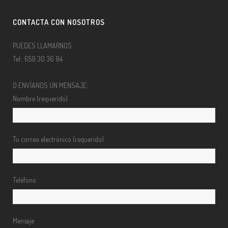
CONTACTA CON NOSOTROS
PUEDES LLAMARNOS:
Tel.: 659 30 36 84
O ENVÍANOS UN MENSAJE:
Nombre (requerido)
Tu correo electrónico (requerido)
Teléfono
Mensaje