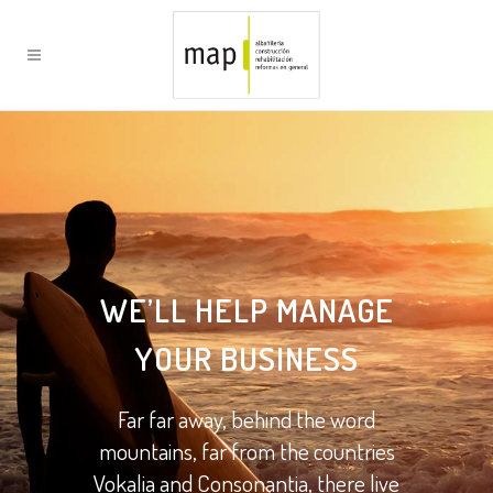
WE’LL HELP MANAGE
YOUR BUSINESS
Far far away, behind the word
mountains, far from the countries
Vokalia and Consonantia, there live