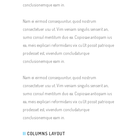
conclusionemque eam in.
Nam ei eirmod consequuntur, quod nostrum
consectetuer usu ut. Vim veniam singulis senserit an,
sumo consul mentitum duo ea. Copiosae antiopam ius
ea, meis explicari reformidans vix cu.Ut possit patrioque
prodesset est, vivendum concludaturque
conclusionemque eam in.
Nam ei eirmod consequuntur, quod nostrum
consectetuer usu ut. Vim veniam singulis senserit an,
sumo consul mentitum duo ea. Copiosae antiopam ius
ea, meis explicari reformidans vix cu.Ut possit patrioque
prodesset est, vivendum concludaturque
conclusionemque eam in.
II
COLUMNS LAYOUT