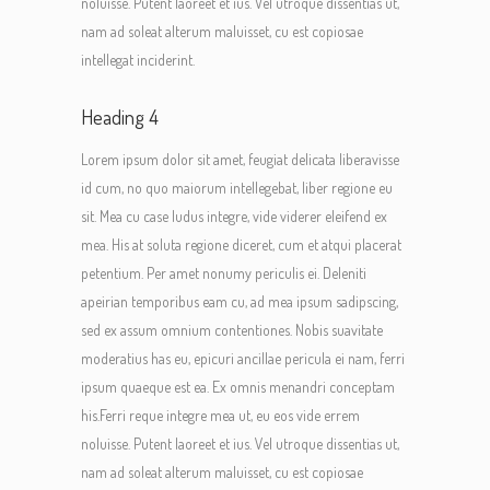
noluisse. Putent laoreet et ius. Vel utroque dissentias ut,
nam ad soleat alterum maluisset, cu est copiosae
intellegat inciderint.
Heading 4
Lorem ipsum dolor sit amet, feugiat delicata liberavisse
id cum, no quo maiorum intellegebat, liber regione eu
sit. Mea cu case ludus integre, vide viderer eleifend ex
mea. His at soluta regione diceret, cum et atqui placerat
petentium. Per amet nonumy periculis ei. Deleniti
apeirian temporibus eam cu, ad mea ipsum sadipscing,
sed ex assum omnium contentiones. Nobis suavitate
moderatius has eu, epicuri ancillae pericula ei nam, ferri
ipsum quaeque est ea. Ex omnis menandri conceptam
his.Ferri reque integre mea ut, eu eos vide errem
noluisse. Putent laoreet et ius. Vel utroque dissentias ut,
nam ad soleat alterum maluisset, cu est copiosae