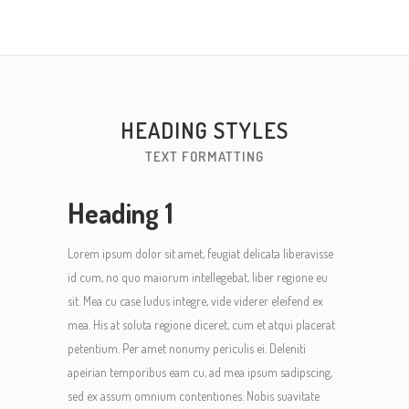
HEADING STYLES
TEXT FORMATTING
Heading 1
Lorem ipsum dolor sit amet, feugiat delicata liberavisse
id cum, no quo maiorum intellegebat, liber regione eu
sit. Mea cu case ludus integre, vide viderer eleifend ex
mea. His at soluta regione diceret, cum et atqui placerat
petentium. Per amet nonumy periculis ei. Deleniti
apeirian temporibus eam cu, ad mea ipsum sadipscing,
sed ex assum omnium contentiones. Nobis suavitate