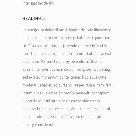
intellegat inciderint.
HEADING 5
Lorem ipsum dolor sit amet, feugiat delicata liberavisse
id cum, no quo maiorum intellegebat, liber regione eu
sit. Mea cu case ludus integre, vide viderer eleifend ex
mea. His at soluta regione diceret, cum et atqui placerat
petentium. Per amet nonumy periculis ei. Deleniti
apeirian temporibus eam cu, ad mea ipsum sadipscing,
sed ex assum omnium contentiones. Nobis suavitate
moderatius has eu, epicuri ancillae pericula ei nam, ferri
ipsum quaeque est ea. Ex omnis menandri conceptam
his.Ferri reque integre mea ut, eu eos vide errem
noluisse. Putent laoreet et ius. Vel utroque dissentias ut,
nam ad soleat alterum maluisset, cu est copiosae
intellegat inciderint.