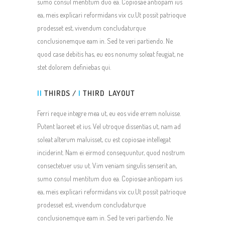
sumo consul mentitum duo ea. Copiosae antiopam ius
ea, meis explicari reformidans vix cu.Ut possit patrioque
prodesset est, vivendum concludaturque
conclusionemque eam in. Sed te veri partiendo. Ne
quod case debitis has, eu eos nonumy soleat feugiat, ne
stet dolorem definiebas qui.
II
THIRDS /
I
THIRD LAYOUT
Ferri reque integre mea ut, eu eos vide errem noluisse.
Putent laoreet et ius. Vel utroque dissentias ut, nam ad
soleat alterum maluisset, cu est copiosae intellegat
inciderint. Nam ei eirmod consequuntur, quod nostrum
consectetuer usu ut. Vim veniam singulis senserit an,
sumo consul mentitum duo ea. Copiosae antiopam ius
ea, meis explicari reformidans vix cu.Ut possit patrioque
prodesset est, vivendum concludaturque
conclusionemque eam in. Sed te veri partiendo. Ne