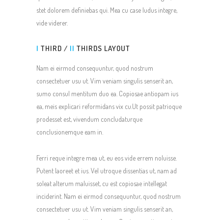
stet dolorem definiebas qui. Mea cu case ludus integre,
vide viderer.
I
THIRD /
II
THIRDS LAYOUT
Nam ei eirmod consequuntur, quod nostrum
consectetuer usu ut. Vim veniam singulis senserit an,
sumo consul mentitum duo ea. Copiosae antiopam ius
ea, meis explicari reformidans vix cu.Ut possit patrioque
prodesset est, vivendum concludaturque
conclusionemque eam in.
Ferri reque integre mea ut, eu eos vide errem noluisse.
Putent laoreet et ius. Vel utroque dissentias ut, nam ad
soleat alterum maluisset, cu est copiosae intellegat
inciderint. Nam ei eirmod consequuntur, quod nostrum
consectetuer usu ut. Vim veniam singulis senserit an,