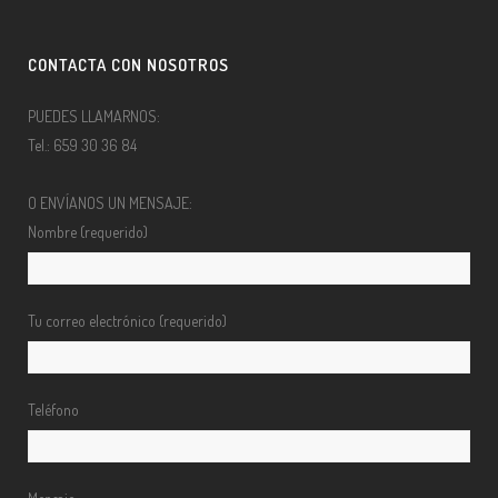
CONTACTA CON NOSOTROS
PUEDES LLAMARNOS:
Tel.: 659 30 36 84
O ENVÍANOS UN MENSAJE:
Nombre (requerido)
Tu correo electrónico (requerido)
Teléfono