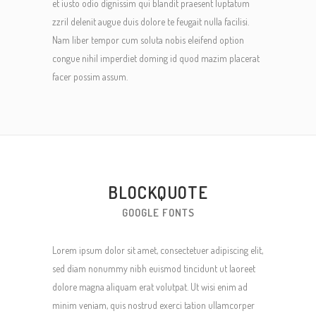
et iusto odio dignissim qui blandit praesent luptatum
zzril delenit augue duis dolore te feugait nulla facilisi.
Nam liber tempor cum soluta nobis eleifend option
congue nihil imperdiet doming id quod mazim placerat
facer possim assum.
BLOCKQUOTE
GOOGLE FONTS
Lorem ipsum dolor sit amet, consectetuer adipiscing elit,
sed diam nonummy nibh euismod tincidunt ut laoreet
dolore magna aliquam erat volutpat. Ut wisi enim ad
minim veniam, quis nostrud exerci tation ullamcorper