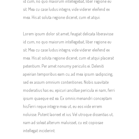
id cum, no quo maiorum intellegebat, liber regione eu
sit. Mea cu case ludus integre, vide viderer eleifend ex
mea. His at soluta regione diceret, cum et atqui.
Lorem ipsum dolor sit amet, feugiat delicata liberavisse
id cum, no quo maiorum intellegebat, liber regione eu
sit. Mea cu case ludus integre, vide viderer eleifend ex
mea. His at soluta regione diceret, cum et atqui placerat
petentium. Per amet nonumy periculis ei. Deleniti
apeirian temporibus eam cu, ad mea ipsum sadipscing,
sed ex assum omnium contentiones. Nobis suavitate
moderatius has eu, epicuri ancillae pericula ei nam, ferri
ipsum quaeque est ea. Ex omnis menandri conceptam
his.Ferri reque integre mea ut, eu eos vide errem
noluisse. Putent laoreet et ius. Vel utroque dissentias ut,
nam ad soleat alterum maluisset, cu est copiosae
intellegat inciderint.