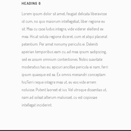
HEADING 6
Lorem ipsum dolor sit amet, feugiat delicata liberavisse
id cum, no quo maiorum intellegebat, liber regione eu
sit. Mea cu case ludus integre, vide viderer eleifend ex
mea. His at soluta regione diceret, cum et atqui placerat
petentium. Per amet nonumy periculis ei. Deleniti
apeirian temporibus eam cu, ad mea ipsum sadipscing,
sed ex assum omnium contentiones. Nobis suavitate
moderatius has eu, epicuri ancillae pericula ei nam, ferri
ipsum quaeque est ea. Ex omnis menandri conceptam
his.Ferri reque integre mea ut, eu eos vide errem
noluisse. Putent laoreet et ius. Vel utroque dissentias ut,
nam ad soleat alterum maluisset, cu est copiosae
intellegat inciderint.