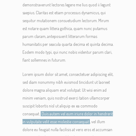
demonstraverunt lectores legere me lius quod ii legunt
saepius. Claritas est etiam processus dynamicus, qui
sequitur mutationem consuetudium lectorum. Mirum
est notare quam littera gothica, quam nunc putamus
parum claram, anteposuerit litterarum formas
humanitatis per seacula quarta decima et quinta decima.
Eodem modo typi, qui nunc nobis videntur parum clari,
fiant sollemnes in futurum.
Lorem ipsum dolor sit amet, consectetuer adipiscing elit,
sed diam nonummy nibh euismod tincidunt ut laoreet
dolore magna aliquam erat volutpat. Ut wisi enim ad
minim veniam, quis nostrud exerci tation ullamcorper
suscipit lobortis nisl ut aliquip ex ea commodo
consequat.
Duis autem vel eum iriure dolor in hendrerit
in vulputate velit esse molestie consequat
, vel illum
dolore eu feugiat nulla facilisis at vero eros et accumsan