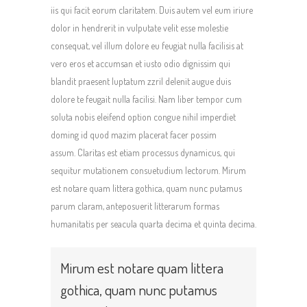
iis qui facit eorum claritatem. Duis autem vel eum iriure
dolor in hendrerit in vulputate velit esse molestie
consequat, vel illum dolore eu feugiat nulla facilisis at
vero eros et accumsan et iusto odio dignissim qui
blandit praesent luptatum zzril delenit augue duis
dolore te feugait nulla facilisi. Nam liber tempor cum
soluta nobis eleifend option congue nihil imperdiet
doming id quod mazim placerat facer possim
assum.
Claritas est etiam processus dynamicus, qui
sequitur mutationem consuetudium lectorum. Mirum
est notare quam littera gothica, quam nunc putamus
parum claram, anteposuerit litterarum formas
humanitatis per seacula quarta decima et quinta decima.
Mirum est notare quam littera
gothica, quam nunc putamus