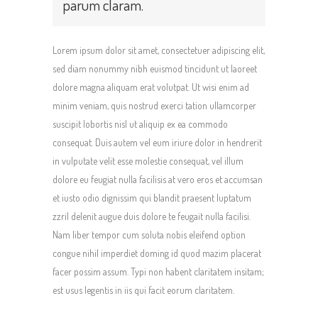
parum claram.
Lorem ipsum dolor sit amet, consectetuer adipiscing elit,
sed diam nonummy nibh euismod tincidunt ut laoreet
dolore magna aliquam erat volutpat. Ut wisi enim ad
minim veniam, quis nostrud exerci tation ullamcorper
suscipit lobortis nisl ut aliquip ex ea commodo
consequat. Duis autem vel eum iriure dolor in hendrerit
in vulputate velit esse molestie consequat, vel illum
dolore eu feugiat nulla facilisis at vero eros et accumsan
et iusto odio dignissim qui blandit praesent luptatum
zzril delenit augue duis dolore te feugait nulla facilisi.
Nam liber tempor cum soluta nobis eleifend option
congue nihil imperdiet doming id quod mazim placerat
facer possim assum. Typi non habent claritatem insitam;
est usus legentis in iis qui facit eorum claritatem.