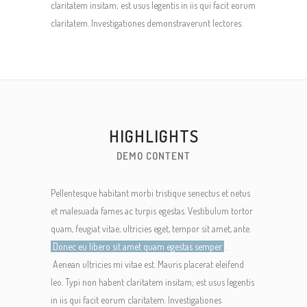
claritatem insitam; est usus legentis in iis qui facit eorum
claritatem. Investigationes demonstraverunt lectores.
HIGHLIGHTS
DEMO CONTENT
Pellentesque habitant morbi tristique senectus et netus
et malesuada fames ac turpis egestas. Vestibulum tortor
quam, feugiat vitae, ultricies eget, tempor sit amet, ante.
Donec eu libero sit amet quam egestas semper
.
Aenean ultricies mi vitae est. Mauris placerat eleifend
leo. Typi non habent claritatem insitam; est usus legentis
in iis qui facit eorum claritatem. Investigationes