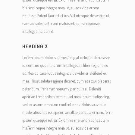
his.Ferri reque integre mea ut, eu eos vide errem
noluisse. Putent laoreet et ius. Vel utroque dissentias ut,
nam ad soleat alterum maluisset, cu est copiosae
intellegat inciderint.
HEADING 3
Lorem ipsum dolor sit amet, feugiat delicata liberavisse
id cum, no quo maiorum intellegebat, liber regione eu
sit. Mea cu case ludus integre, vide viderer eleifend ex
mea. His at soluta regione diceret, cum et atqui placerat
petentium. Per amet nonumy periculis ei. Deleniti
apeirian temporibus eam cu, ad mea ipsum sadipscing,
sed ex assum omnium contentiones. Nobis suavitate
moderatius has eu, epicuri ancillae pericula ei nam, ferri
ipsum quaeque est ea. Ex omnis menandri conceptam
his.Ferri reque integre mea ut, eu eos vide errem