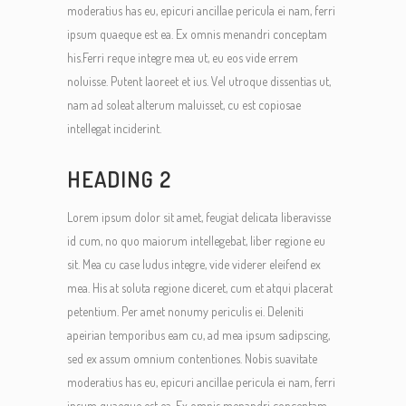
moderatius has eu, epicuri ancillae pericula ei nam, ferri
ipsum quaeque est ea. Ex omnis menandri conceptam
his.Ferri reque integre mea ut, eu eos vide errem
noluisse. Putent laoreet et ius. Vel utroque dissentias ut,
nam ad soleat alterum maluisset, cu est copiosae
intellegat inciderint.
HEADING 2
Lorem ipsum dolor sit amet, feugiat delicata liberavisse
id cum, no quo maiorum intellegebat, liber regione eu
sit. Mea cu case ludus integre, vide viderer eleifend ex
mea. His at soluta regione diceret, cum et atqui placerat
petentium. Per amet nonumy periculis ei. Deleniti
apeirian temporibus eam cu, ad mea ipsum sadipscing,
sed ex assum omnium contentiones. Nobis suavitate
moderatius has eu, epicuri ancillae pericula ei nam, ferri
ipsum quaeque est ea. Ex omnis menandri conceptam