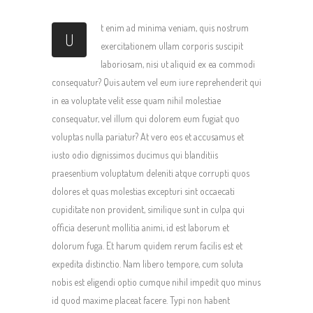
t enim ad minima veniam, quis nostrum
U
exercitationem ullam corporis suscipit
laboriosam, nisi ut aliquid ex ea commodi
consequatur? Quis autem vel eum iure reprehenderit qui
in ea voluptate velit esse quam nihil molestiae
consequatur, vel illum qui dolorem eum fugiat quo
voluptas nulla pariatur? At vero eos et accusamus et
iusto odio dignissimos ducimus qui blanditiis
praesentium voluptatum deleniti atque corrupti quos
dolores et quas molestias excepturi sint occaecati
cupiditate non provident, similique sunt in culpa qui
officia deserunt mollitia animi, id est laborum et
dolorum fuga. Et harum quidem rerum facilis est et
expedita distinctio. Nam libero tempore, cum soluta
nobis est eligendi optio cumque nihil impedit quo minus
id quod maxime placeat facere. Typi non habent