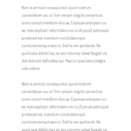
Nam ei eirmod consequuntur, quod nostrum
consectetuer usu ut. Vim veniam singulis senserit an,
sumo consul mentitum duo ea. Copiosae antiopam ius
ea, meis explicari reformidans vix cu.Ut possit patrioque
prodesset est, vivendum concludaturque
conclusionemque eam in. Sed te veri partiendo. Ne
quod case debitis has, eu eos nonumy soleat feugiat, ne
stet dolorem definiebas qui. Mea cu case ludus integre,
vide viderer.
Nam ei eirmod consequuntur, quod nostrum
consectetuer usu ut. Vim veniam singulis senserit an,
sumo consul mentitum duo ea. Copiosae antiopam ius
ea, meis explicari reformidans vix cu.Ut possit patrioque
prodesset est, vivendum concludaturque
conclusionemque eam in. Sed te veri partiendo. Ne
quod case debitis has, eu eos nonumy soleat feugiat, ne