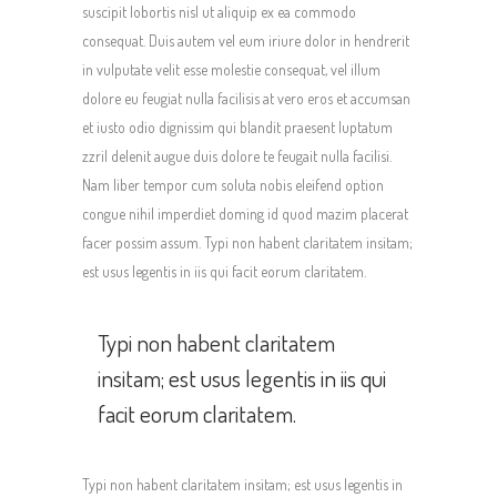
suscipit lobortis nisl ut aliquip ex ea commodo
consequat. Duis autem vel eum iriure dolor in hendrerit
in vulputate velit esse molestie consequat, vel illum
dolore eu feugiat nulla facilisis at vero eros et accumsan
et iusto odio dignissim qui blandit praesent luptatum
zzril delenit augue duis dolore te feugait nulla facilisi.
Nam liber tempor cum soluta nobis eleifend option
congue nihil imperdiet doming id quod mazim placerat
facer possim assum. Typi non habent claritatem insitam;
est usus legentis in iis qui facit eorum claritatem.
Typi non habent claritatem
insitam; est usus legentis in iis qui
facit eorum claritatem.
Typi non habent claritatem insitam; est usus legentis in