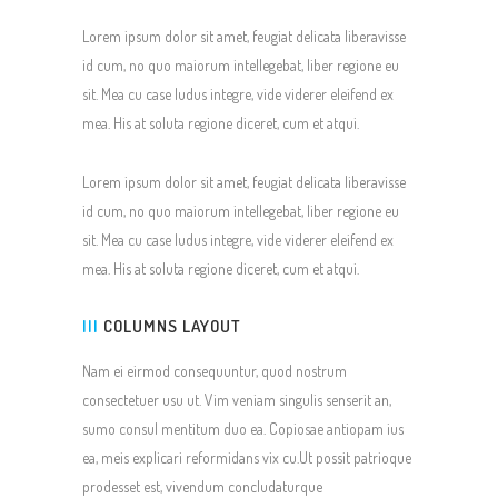
Lorem ipsum dolor sit amet, feugiat delicata liberavisse
id cum, no quo maiorum intellegebat, liber regione eu
sit. Mea cu case ludus integre, vide viderer eleifend ex
mea. His at soluta regione diceret, cum et atqui.
Lorem ipsum dolor sit amet, feugiat delicata liberavisse
id cum, no quo maiorum intellegebat, liber regione eu
sit. Mea cu case ludus integre, vide viderer eleifend ex
mea. His at soluta regione diceret, cum et atqui.
III
COLUMNS LAYOUT
Nam ei eirmod consequuntur, quod nostrum
consectetuer usu ut. Vim veniam singulis senserit an,
sumo consul mentitum duo ea. Copiosae antiopam ius
ea, meis explicari reformidans vix cu.Ut possit patrioque
prodesset est, vivendum concludaturque