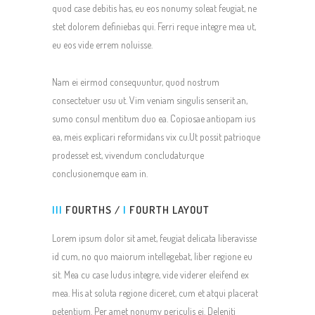
quod case debitis has, eu eos nonumy soleat feugiat, ne
stet dolorem definiebas qui. Ferri reque integre mea ut,
eu eos vide errem noluisse.
Nam ei eirmod consequuntur, quod nostrum
consectetuer usu ut. Vim veniam singulis senserit an,
sumo consul mentitum duo ea. Copiosae antiopam ius
ea, meis explicari reformidans vix cu.Ut possit patrioque
prodesset est, vivendum concludaturque
conclusionemque eam in.
III
FOURTHS /
I
FOURTH LAYOUT
Lorem ipsum dolor sit amet, feugiat delicata liberavisse
id cum, no quo maiorum intellegebat, liber regione eu
sit. Mea cu case ludus integre, vide viderer eleifend ex
mea. His at soluta regione diceret, cum et atqui placerat
petentium. Per amet nonumy periculis ei. Deleniti