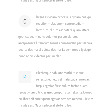
mi vitae est. Mauris placerat eleifend leo.
laritas est etiam processus dynamicus, qui
C
sequitur mutationem consuetudium
lectorum. Mirum est notare quam littera
gothica, quam nunc putamus parum claram,
anteposuerit litterarum formas humanitatis per seacula
quarta decima et quinta decima. Eodem modo typi, qui
nunc nobis videntur parum clari.
ellentesque habitant morbi tristique
P
senectus et netus et malesuada fames ac
turpis egestas. Vestibulum tortor quam,
feugiat vitae, ultricies eget, tempor sit amet, ante. Donec
eu libero sit amet quam egestas semper. Aenean ultricies
mi vitae est. Mauris placerat eleifend leo.