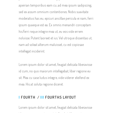
apeirian temporibus eam cu, ad mea ipsum sadipscing,
sed ex assum omnium contentiones. Nobis suavitate
moderatius has eu, epicuri ancillae pericula ei nam, ferri
ipsum quaeque est ea. Ex omnis menandri conceptam
his.Ferri reque integre mea ut, eu eos vide errem
noluisse. Putent laoreet et ius. Vel utroque dissentias ut,
nam ad soleat alterum maluisset, cu est copiosae
intellegat inciderint.
Lorem ipsum dolor sit amet, feugiat delicata liberavisse
id cum, no quo maiorum intellegebat, liber regione eu
sit. Mea cu case ludus integre, vide viderer eleifend ex
mea. His at soluta regione diceret.
I
FOURTH /
III
FOURTHS LAYOUT
Lorem ipsum dolor sit amet, feugiat delicata liberavisse