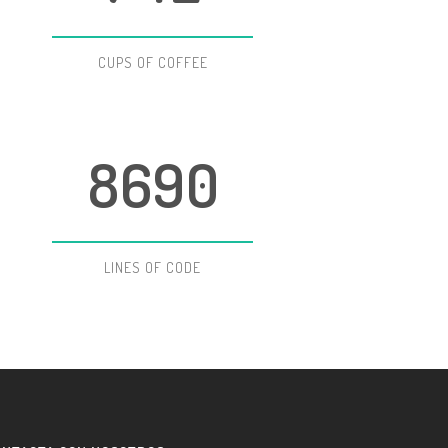
5
3
6
6
4
7
CUPS OF COFFEE
7
5
8
8
6
9
0
LINES OF CODE