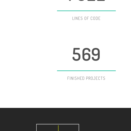
2
3
6
3
4
7
LINES OF CODE
4
5
8
5
6
9
FINISHED PROJECTS