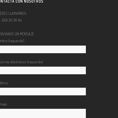
ONTACTA CON NOSOTROS
EDES LLAMARNOS:
l.: 659 30 36 84
ENVÍANOS UN MENSAJE:
mbre (requerido)
 correo electrónico (requerido)
léfono
nsaje