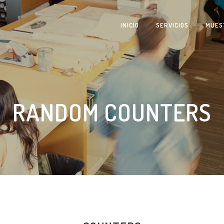
INICIO
SERVICIOS
MUES
0
RANDOM COUNTERS
1
0
2
1
3
2
4