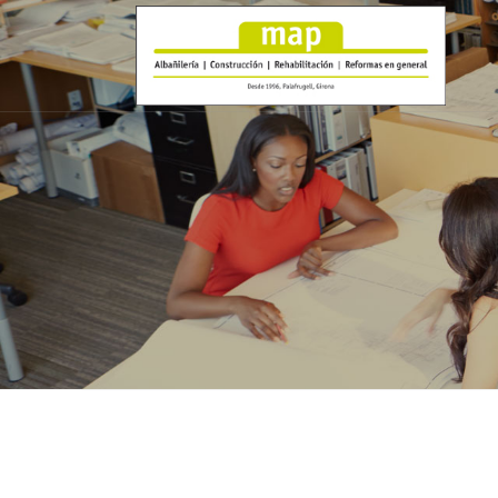
0
1
0
2
1
3