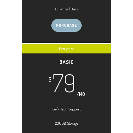
Unlimited Users
PURCHASE
Best price
BASIC
79
$
/MO
24/7 Tech Support
200GB Storage