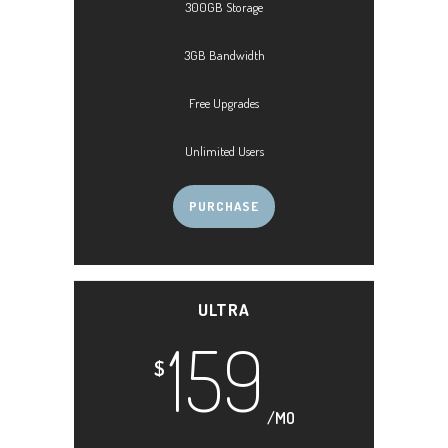
300GB Storage
3GB Bandwidth
Free Upgrades
Unlimited Users
PURCHASE
ULTRA
159
$
/MO