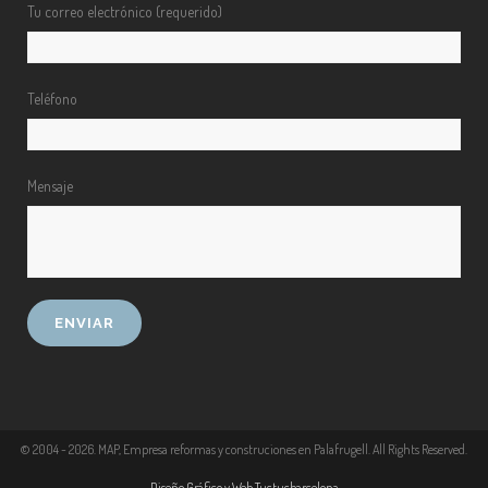
Tu correo electrónico (requerido)
Teléfono
Mensaje
© 2004 -
2026
. MAP, Empresa reformas y construciones en Palafrugell. All Rights Reserved.
Diseño Gráfico y Web Tuctucbarcelona