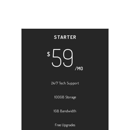
STARTER
59
$
/MO
24/7 Tech Support
100GB Storage
1GB Bandwidth
Free Upgrades