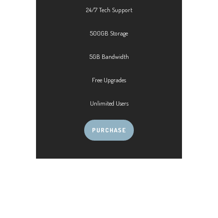
24/7 Tech Support
500GB Storage
5GB Bandwidth
Free Upgrades
Unlimited Users
PURCHASE