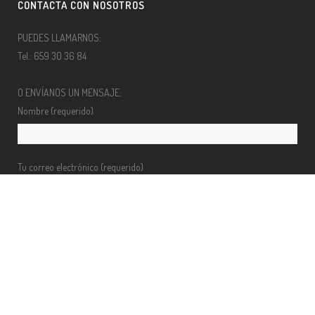
CONTACTA CON NOSOTROS
PUEDES LLAMARNOS:
Tel.: 659 30 36 84
O ENVÍANOS UN MENSAJE:
Nombre (requerido)
Tu correo electrónico (requerido)
Teléfono
Mensaje