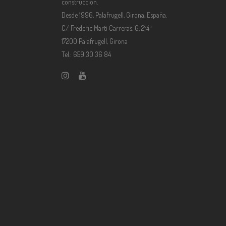
construcción.
Desde 1996, Palafrugell, Girona, España.
C/ Frederic Martí Carreras, 6, 2º4ª
17200 Palafrugell, Girona
Tel.: 659 30 36 84