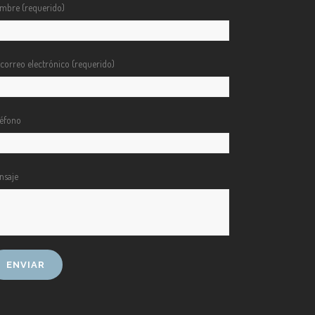
mbre (requerido)
 correo electrónico (requerido)
léfono
nsaje