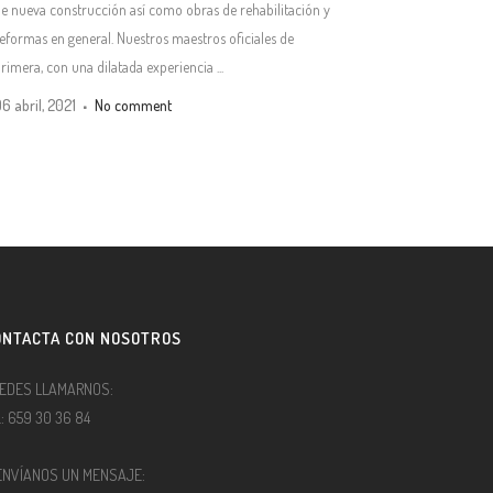
e nueva construcción así como obras de rehabilitación y
eformas en general. Nuestros maestros oficiales de
rimera, con una dilatada experiencia ...
6 abril, 2021
No comment
ONTACTA CON NOSOTROS
EDES LLAMARNOS:
l.: 659 30 36 84
ENVÍANOS UN MENSAJE: