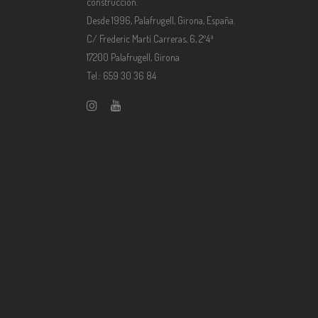
construcción.
Desde 1996, Palafrugell, Girona, España.
C/ Frederic Martí Carreras, 6, 2º4ª
17200 Palafrugell, Girona
Tel.: 659 30 36 84