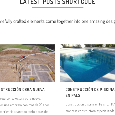
LATEST POSTS SHORTCODE
refully crafted elements come together into one amazing desi
NSTRUCCIÓN OBRA NUEVA
CONSTRUCCIÓN DE PISCINA
EN PALS
esa constructora obra nueva.
Construcción piscina en Pals En MA
s una empresa con más de 25 años
empresa constructora especializada
xperiencia abarcado tanto obras de