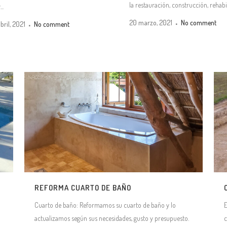
la restauración, construcción, rehabil.
..
20 marzo, 2021
No comment
bril, 2021
No comment
REFORMA CUARTO DE BAÑO
Cuarto de baño: Reformamos su cuarto de baño y lo
actualizamos según sus necesidades, gusto y presupuesto.
c