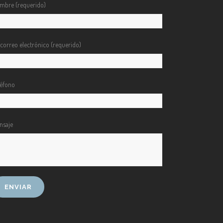
mbre (requerido)
 correo electrónico (requerido)
léfono
nsaje