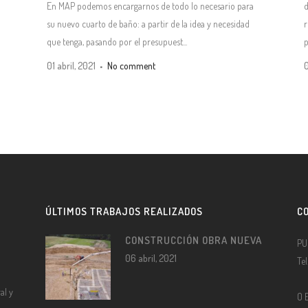
En MAP podemos encargarnos de todo lo necesario para
d
su nuevo cuarto de baño: a partir de la idea y necesidad
r
que tenga, pasando por el presupuest...
p
01 abril, 2021
No comment
0
ÚLTIMOS TRABAJOS REALIZADOS
C
CONSTRUCCIÓN OBRA NUEVA
PU
06 abril, 2021
Te
al y
O 