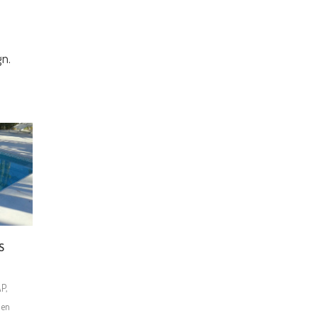
gn.
S
P,
 en