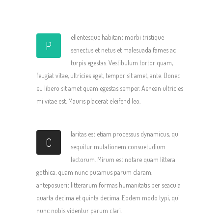
ellentesque habitant morbi tristique
P
senectus et netus et malesuada fames ac
turpis egestas. Vestibulum tortor quam,
feugiat vitae, ultricies eget, tempor sit amet, ante. Donec
eu libero sit amet quam egestas semper. Aenean ultricies
mi vitae est. Mauris placerat eleifend leo.
laritas est etiam processus dynamicus, qui
C
sequitur mutationem consuetudium
lectorum. Mirum est notare quam littera
gothica, quam nunc putamus parum claram,
anteposuerit litterarum formas humanitatis per seacula
quarta decima et quinta decima. Eodem modo typi, qui
nunc nobis videntur parum clari.