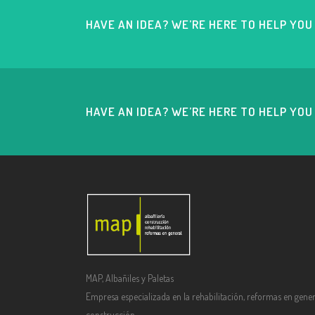
HAVE AN IDEA? WE’RE HERE TO HELP YO
HAVE AN IDEA? WE’RE HERE TO HELP YO
MAP, Albañiles y Paletas
Empresa especializada en la rehabilitación, reformas en gener
construcción.