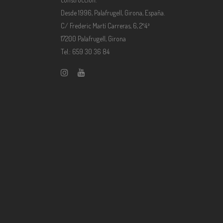
Desde 1996, Palafrugell, Girona, España.
C/ Frederic Martí Carreras, 6, 2º4ª
17200 Palafrugell, Girona
Tel.: 659 30 36 84