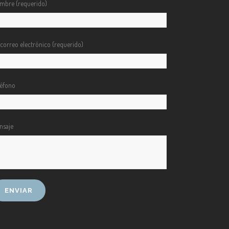
mbre (requerido)
 correo electrónico (requerido)
léfono
nsaje