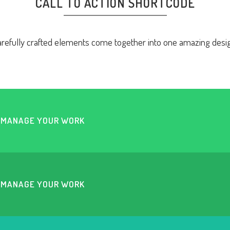
CALL TO ACTION SHORTCODE
refully crafted elements come together into one amazing desi
U MANAGE YOUR WORK
U MANAGE YOUR WORK