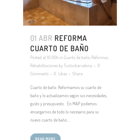
01 ABR
REFORMA
CUARTO DE BAÑO
Posted at 10:00h
in
Cuarto de baño
,
Reformas
,
Rehabilitaciones
by
Tuctucbarcelona
0
Comments
0
Likes
Share
Cuarto de baño: Reformamos su cuarto de
baño y lo actualizamos según sus necesidades,
gusto y presupuesto. En MAP podemos
encargarnos de todo lo necesario para su
nuevo cuarto de baño:...
READ MORE