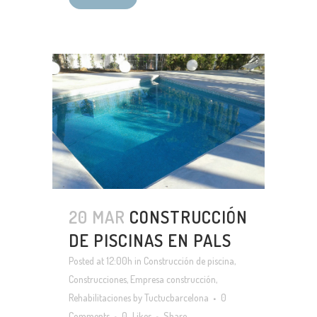
20 MAR
CONSTRUCCIÓN
DE PISCINAS EN PALS
Posted at 12:00h
in
Construcción de piscina
,
Construcciones
,
Empresa construcción
,
Rehabilitaciones
by
Tuctucbarcelona
0
Comments
0
Likes
Share