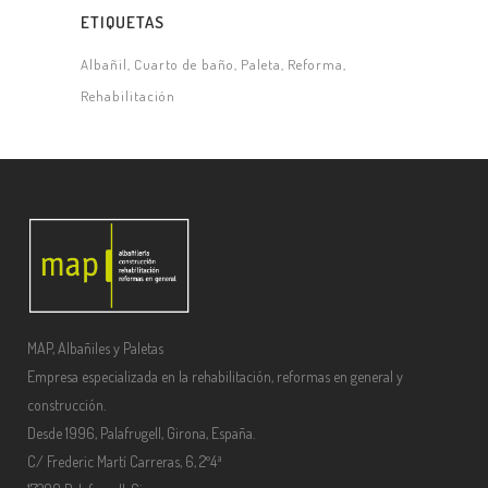
ETIQUETAS
Albañil
Cuarto de baño
Paleta
Reforma
Rehabilitación
MAP, Albañiles y Paletas
Empresa especializada en la rehabilitación, reformas en general y
construcción.
Desde 1996, Palafrugell, Girona, España.
C/ Frederic Martí Carreras, 6, 2º4ª