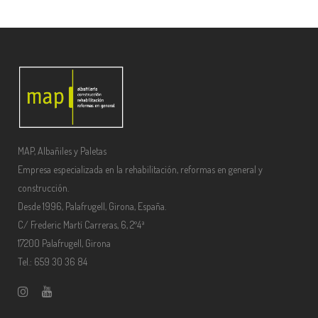
MAP, Albañiles y Paletas
Empresa especializada en la rehabilitación, reformas en general y
construcción.
Desde 1996, Palafrugell, Girona, España.
C/ Frederic Martí Carreras, 6, 2º4ª
17200 Palafrugell, Girona
Tel.: 659 30 36 84